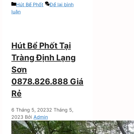
Danh
Hút Bể Phốt
Để lại bình
mục
luận
Hút Bể Phốt Tại
Tràng Định Lạng
Sơn
0878.826.888 Giá
Rẻ
6 Tháng 5, 2023
2 Tháng 5,
2023
Bởi
Admin