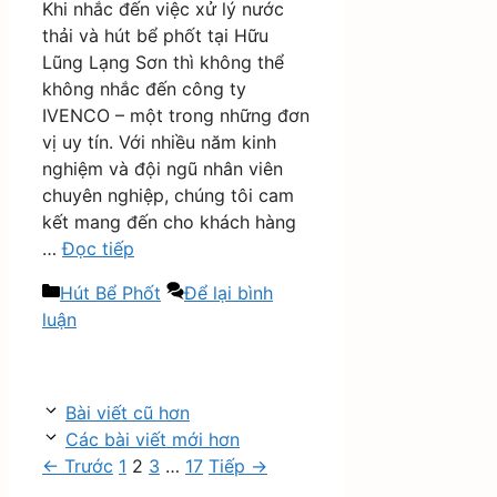
Khi nhắc đến việc xử lý nước
thải và hút bể phốt tại Hữu
Lũng Lạng Sơn thì không thể
không nhắc đến công ty
IVENCO – một trong những đơn
vị uy tín. Với nhiều năm kinh
nghiệm và đội ngũ nhân viên
chuyên nghiệp, chúng tôi cam
kết mang đến cho khách hàng
…
Đọc tiếp
Danh
Hút Bể Phốt
Để lại bình
mục
luận
Bài viết cũ hơn
Các bài viết mới hơn
Trang
Trang
Trang
Trang
←
Trước
1
2
3
…
17
Tiếp
→