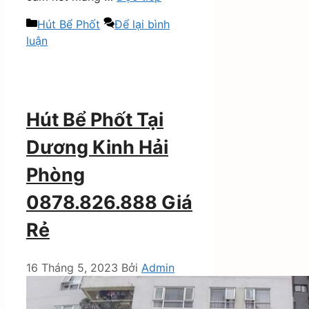
Danh
Hút Bể Phốt
Để lại bình
mục
luận
Hút Bể Phốt Tại
Dương Kinh Hải
Phòng
0878.826.888 Giá
Rẻ
16 Tháng 5, 2023
Bởi
Admin