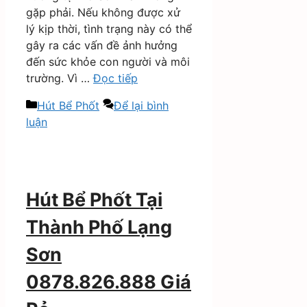
gặp phải. Nếu không được xử
lý kịp thời, tình trạng này có thể
gây ra các vấn đề ảnh hưởng
đến sức khỏe con người và môi
trường. Vì …
Đọc tiếp
Danh
Hút Bể Phốt
Để lại bình
mục
luận
Hút Bể Phốt Tại
Thành Phố Lạng
Sơn
0878.826.888 Giá