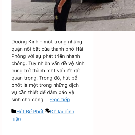
Dương Kinh – một trong những
quận nổi bật của thành phố Hải
Phòng với sự phát triển nhanh
chóng. Tuy nhiên vấn đề vệ sinh
cũng trở thành một vấn đề rất
quan trọng. Trong đó, hút bể
phốt là một trong những dịch
vụ cần thiết để đảm bảo vệ
sinh cho cộng …
Đọc tiếp
Danh
Hút Bể Phốt
Để lại bình
mục
luận