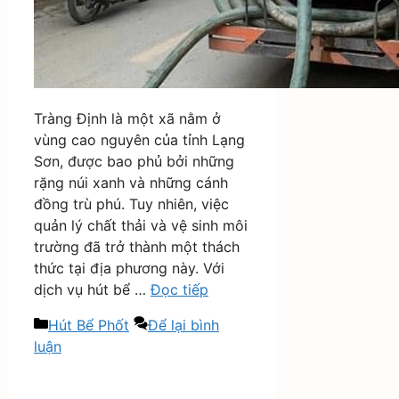
Tràng Định là một xã nằm ở
vùng cao nguyên của tỉnh Lạng
Sơn, được bao phủ bởi những
rặng núi xanh và những cánh
đồng trù phú. Tuy nhiên, việc
quản lý chất thải và vệ sinh môi
trường đã trở thành một thách
thức tại địa phương này. Với
dịch vụ hút bể …
Đọc tiếp
Danh
Hút Bể Phốt
Để lại bình
mục
luận