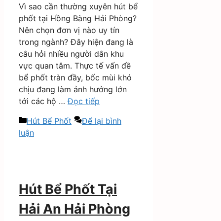
Vì sao cần thường xuyên hút bể
phốt tại Hồng Bàng Hải Phòng?
Nên chọn đơn vị nào uy tín
trong ngành? Đây hiện đang là
câu hỏi nhiều người dân khu
vực quan tâm. Thực tế vấn đề
bể phốt tràn đầy, bốc mùi khó
chịu đang làm ảnh hưởng lớn
tới các hộ …
Đọc tiếp
Danh
Hút Bể Phốt
Để lại bình
mục
luận
Hút Bể Phốt Tại
Hải An Hải Phòng