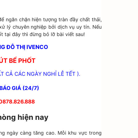
để ngăn chặn hiện tượng tràn đầy chất thải,
ử lý chuyên nghiệp bởi dịch vụ uy tín. Nếu
tại đây thì đừng bỏ lỡ bài viết sau!
G ĐÔ THỊ IVENCO
ÚT BỂ PHỐT
T CẢ CÁC NGÀY NGHỈ LỄ TẾT ).
BÁO GIÁ (24/7)
 0878.826.888
hòng hiện nay
ng ngày càng tăng cao. Mỗi khu vực trong