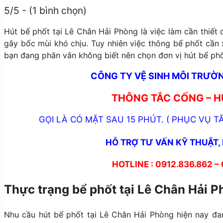
5/5 - (1 bình chọn)
Hút bể phốt tại Lê Chân Hải Phòng là việc làm cần thiết 
gây bốc mùi khó chịu. Tuy nhiên việc thông bể phốt cần x
bạn đang phân vân không biết nên chọn đơn vị hút bể phốt 
CÔNG TY VỆ SINH MÔI TRƯỜN
THÔNG TẮC CỐNG – H
GỌI LÀ CÓ MẶT SAU 15 PHÚT. ( PHỤC VỤ TẤ
HỖ TRỢ TƯ VẤN KỸ THUẬT, 
HOTLINE : 0912.836.862 –
Thực trạng bể phốt tại Lê Chân Hải P
Nhu cầu hút bể phốt tại Lê Chân Hải Phòng hiện nay đa