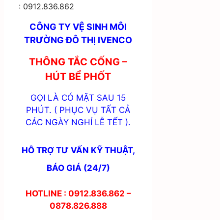
: 0912.836.862
CÔNG TY VỆ SINH MÔI
TRƯỜNG ĐÔ THỊ IVENCO
THÔNG TẮC CỐNG –
HÚT BỂ PHỐT
GỌI LÀ CÓ MẶT SAU 15
PHÚT. ( PHỤC VỤ TẤT CẢ
CÁC NGÀY NGHỈ LỄ TẾT ).
HỖ TRỢ TƯ VẤN KỸ THUẬT,
BÁO GIÁ (24/7)
HOTLINE : 0912.836.862 –
0878.826.888