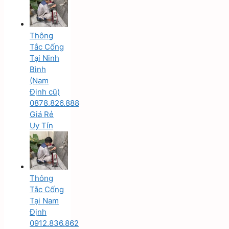
Thông
Tắc Cống
Tại Ninh
Bình
(Nam
Định cũ)
0878.826.888
Giá Rẻ
Uy Tín
Thông
Tắc Cống
Tại Nam
Định
0912.836.862