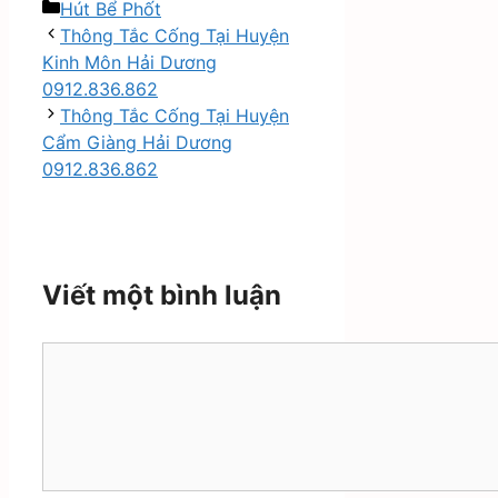
Danh
Hút Bể Phốt
mục
Thông Tắc Cống Tại Huyện
Kinh Môn Hải Dương
0912.836.862
Thông Tắc Cống Tại Huyện
Cẩm Giàng Hải Dương
0912.836.862
Viết một bình luận
Bình
luận