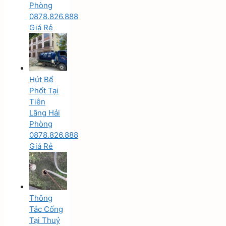
Phòng
0878.826.888
Giá Rẻ
Hút Bể
Phốt Tại
Tiên
Lãng Hải
Phòng
0878.826.888
Giá Rẻ
Thông
Tắc Cống
Tại Thuỷ