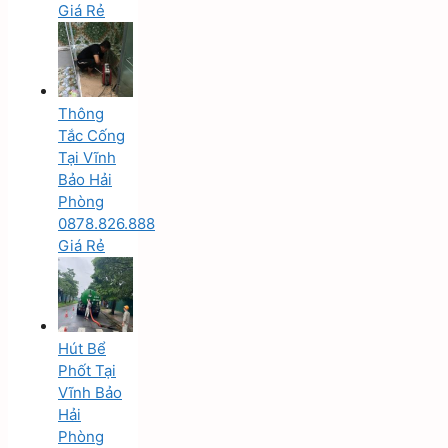
Giá Rẻ
Thông
Tắc Cống
Tại Vĩnh
Bảo Hải
Phòng
0878.826.888
Giá Rẻ
Hút Bể
Phốt Tại
Vĩnh Bảo
Hải
Phòng