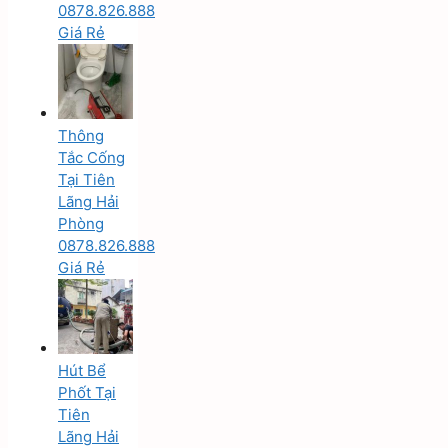
0878.826.888
Giá Rẻ
Thông
Tắc Cống
Tại Tiên
Lãng Hải
Phòng
0878.826.888
Giá Rẻ
Hút Bể
Phốt Tại
Tiên
Lãng Hải