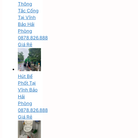
Thông
Tắc Cống
Tại Vĩnh
Bảo Hải
Phòng
0878.826.888
Giá Rẻ
Hút Bể
Phốt Tại
Vĩnh Bảo
Hải
Phòng
0878.826.888
Giá Rẻ