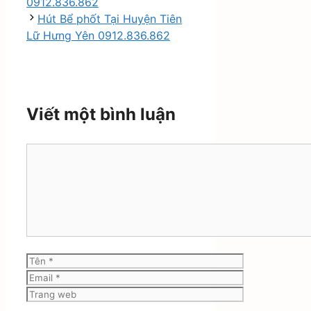
0912.836.862
Hút Bể phốt Tại Huyện Tiên
Lữ Hưng Yên 0912.836.862
Viết một bình luận
Bình
luận
Tên
Email
Trang
web