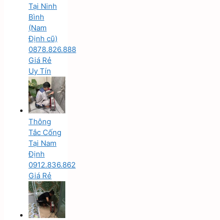
Tại Ninh
Bình
(Nam
Định cũ)
0878.826.888
Giá Rẻ
Uy Tín
Thông
Tắc Cống
Tại Nam
Định
0912.836.862
Giá Rẻ