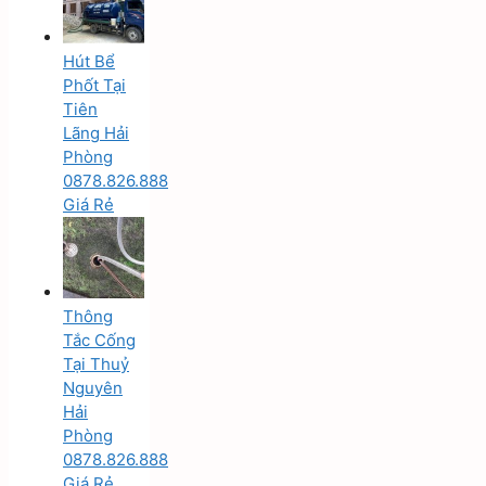
Hút Bể
Phốt Tại
Tiên
Lãng Hải
Phòng
0878.826.888
Giá Rẻ
Thông
Tắc Cống
Tại Thuỷ
Nguyên
Hải
Phòng
0878.826.888
Giá Rẻ