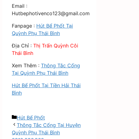
Email :
Hutbephotivenco123@gmail.com
Fanpage :
Hút Bể Phốt Tại
Quỳnh Phụ Thái Bình
Địa Chỉ :
Thị Trấn Quỳnh Côi
Thái Bình
Xem Thêm :
Thông Tắc Cống
Tại Quỳnh Phụ Thái Bình
Hút Bể Phốt Tại Tiền Hải Thái
Bình
Danh
Hút Bể Phốt
mục
Thông Tắc Cống Tại Huyện
Quỳnh Phụ Thái Bình