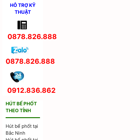
HỖ TRỢ KỸ
THUẬT
0878.826.888
0878.826.888
0912.836.862
HÚT BỂ PHỐT
THEO TỈNH
Hút bể phốt tại
Bắc Ninh
Hút bể phốt tại