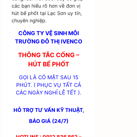
các bạn hiểu rõ hơn về đơn vị
hút bể phốt tại Lạc Sơn uy tín,
chuyên nghiệp.
CÔNG TY VỆ SINH MÔI
TRƯỜNG ĐÔ THỊ IVENCO
THÔNG TẮC CỐNG –
HÚT BỂ PHỐT
GỌI LÀ CÓ MẶT SAU 15
PHÚT. ( PHỤC VỤ TẤT CẢ
CÁC NGÀY NGHỈ LỄ TẾT ).
HỖ TRỢ TƯ VẤN KỸ THUẬT,
BÁO GIÁ (24/7)
HOTLINE : 0912.836.862 –