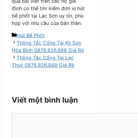
qua bài viết trên các hộ gia
đình có thể tìm kiếm đơn vị hút
bể phốt tại Lạc Sơn uy tín, phù
hợp với nhu cầu của bản thân.
Danh
Hút Bể Phốt
mục
Thông Tắc Cống Tại Kỳ Sơn
Hòa Bình 0878.826.888 Giá Rẻ
Thông Tắc Cống Tại Lạc
Thuỷ 0878.826.888 Giá Rẻ
Viết một bình luận
Bình
luận