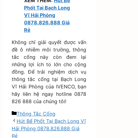
XEM THÊM:
Hút Bể
Phốt Tại Bạch Long
Vĩ Hải Phòng
0878.826.888 Giá
Rẻ
Không chỉ giải quyết được vấn
đề ô nhiễm môi trường, thông
tắc cống này còn đem lại
những lợi ích to lớn cho cộng
đồng. Để trải nghiệm dịch vụ
thông tắc cống tại Bạch Long
Vĩ Hải Phòng của IVENCO, bạn
hãy liên hệ ngay hotline 0878
826 888 của chúng tôi!
Danh
Thông Tắc Cống
mục
Hút Bể Phốt Tại Bạch Long Vĩ
Hải Phòng 0878.826.888 Giá
Rẻ