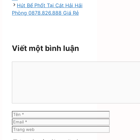
Hút Bể Phốt Tại Cát Hải Hải
Phòng 0878.826.888 Giá Rẻ
Viết một bình luận
Bình
luận
Tên
Email
Trang
web