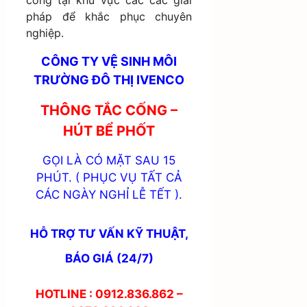
pháp để khắc phục chuyên
nghiệp.
CÔNG TY VỆ SINH MÔI
TRƯỜNG ĐÔ THỊ IVENCO
THÔNG TẮC CỐNG –
HÚT BỂ PHỐT
GỌI LÀ CÓ MẶT SAU 15
PHÚT. ( PHỤC VỤ TẤT CẢ
CÁC NGÀY NGHỈ LỄ TẾT ).
HỖ TRỢ TƯ VẤN KỸ THUẬT,
BÁO GIÁ (24/7)
HOTLINE : 0912.836.862 –