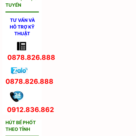
TUYẾN
TƯ VẤN VÀ
HỖ TRỢ KỸ
THUẬT
0878.826.888
0878.826.888
0912.836.862
HÚT BỂ PHỐT
THEO TỈNH