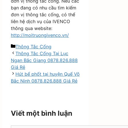
đơn vị thông tắc cống. Nếu các
bạn đang có nhu cầu tìm kiếm
đơn vị thông tắc cống, có thể
liên hệ dịch vụ của IVENCO
thông qua website:
http://moitruongivenco.vn/
Danh
Thông Tắc Cống
mục
Thông Tắc Cống Tại Lục
Ngạn Bắc Giang 0878.826.888
Giá Rẻ
Hút bể phốt tại huyện Quế Võ
Bắc Ninh 0878.826.888 Giá Rẻ
Viết một bình luận