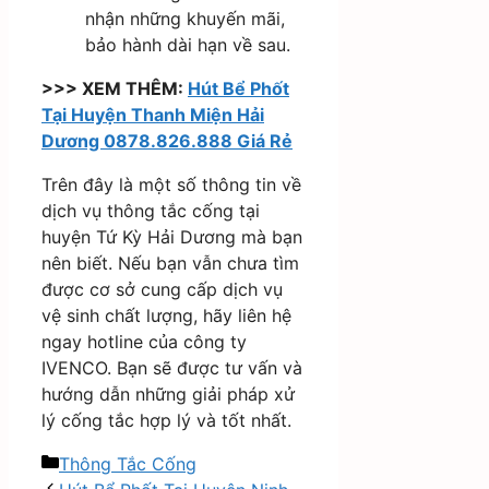
nhận những khuyến mãi,
bảo hành dài hạn về sau.
>>> XEM THÊM:
Hút Bể Phốt
Tại Huyện Thanh Miện Hải
Dương 0878.826.888 Giá Rẻ
Trên đây là một số thông tin về
dịch vụ thông tắc cống tại
huyện Tứ Kỳ Hải Dương mà bạn
nên biết. Nếu bạn vẫn chưa tìm
được cơ sở cung cấp dịch vụ
vệ sinh chất lượng, hãy liên hệ
ngay hotline của công ty
IVENCO. Bạn sẽ được tư vấn và
hướng dẫn những giải pháp xử
lý cống tắc hợp lý và tốt nhất.
Danh
Thông Tắc Cống