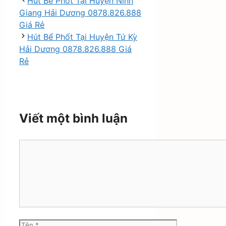
mục
Hút Bể Phốt Tại Huyện Ninh
Giang Hải Dương 0878.826.888
Giá Rẻ
Hút Bể Phốt Tại Huyện Tứ Kỳ
Hải Dương 0878.826.888 Giá
Rẻ
Viết một bình luận
Bình
luận
Tên