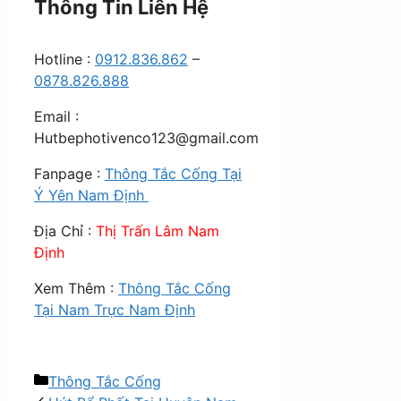
Thông Tin Liên Hệ
Hotline :
0912.836.862
–
0878.826.888
Email :
Hutbephotivenco123@gmail.com
Fanpage :
Thông Tắc Cống Tại
Ý Yên Nam Định
Địa Chỉ :
Thị Trấn Lâm Nam
Định
Xem Thêm :
Thông Tắc Cống
Tại Nam Trực Nam Định
Danh
Thông Tắc Cống