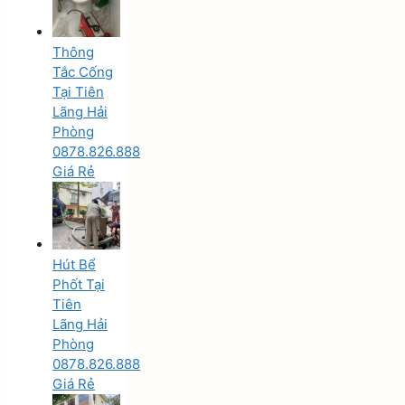
Thông
Tắc Cống
Tại Tiên
Lãng Hải
Phòng
0878.826.888
Giá Rẻ
Hút Bể
Phốt Tại
Tiên
Lãng Hải
Phòng
0878.826.888
Giá Rẻ