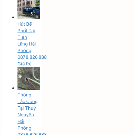
Hút Bể
Phốt Tại
Tiên
Lãng Hải
Phòng
0878.826.888
Giá Rẻ
Thông
Tắc Cống
Tại Thuỷ
Nguyên
Hải
Phòng
0878.826.888