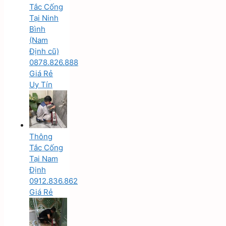
Tắc Cống
Tại Ninh
Bình
(Nam
Định cũ)
0878.826.888
Giá Rẻ
Uy Tín
Thông
Tắc Cống
Tại Nam
Định
0912.836.862
Giá Rẻ