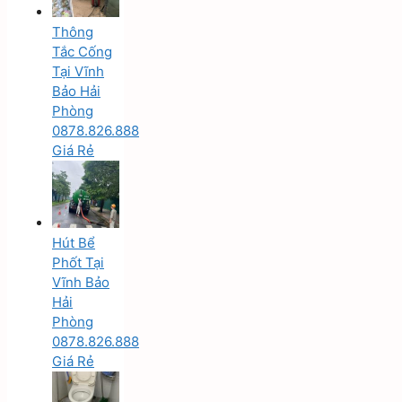
Thông
Tắc Cống
Tại Vĩnh
Bảo Hải
Phòng
0878.826.888
Giá Rẻ
Hút Bể
Phốt Tại
Vĩnh Bảo
Hải
Phòng
0878.826.888
Giá Rẻ