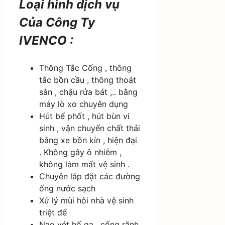
Loại hình dịch vụ
Của Công Ty
IVENCO :
Thông Tắc Cống , thông
tắc bồn cầu , thông thoát
sàn , chậu rửa bát ,.. bằng
máy lò xo chuyên dụng
Hút bể phốt , hút bùn vi
sinh , vận chuyển chất thải
bằng xe bồn kín , hiện đại
. Không gây ô nhiễm ,
không làm mất vệ sinh .
Chuyên lắp đặt các đường
ống nước sạch
Xử lý mùi hôi nhà vệ sinh
triệt để
Nạo vét hố ga , cống rãnh