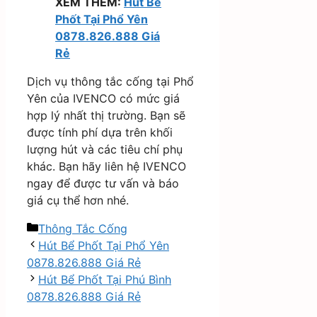
XEM THÊM:
Hút Bể
Phốt Tại Phổ Yên
0878.826.888 Giá
Rẻ
Dịch vụ thông tắc cống tại Phổ
Yên của IVENCO có mức giá
hợp lý nhất thị trường. Bạn sẽ
được tính phí dựa trên khối
lượng hút và các tiêu chí phụ
khác. Bạn hãy liên hệ IVENCO
ngay để được tư vấn và báo
giá cụ thể hơn nhé.
Danh
Thông Tắc Cống
mục
Hút Bể Phốt Tại Phổ Yên
0878.826.888 Giá Rẻ
Hút Bể Phốt Tại Phú Bình
0878.826.888 Giá Rẻ