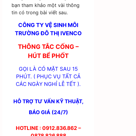
bạn tham khảo một vài thông
tin có trong bài viết sau.
CÔNG TY VỆ SINH MÔI
TRƯỜNG ĐÔ THỊ IVENCO
THÔNG TẮC CỐNG –
HÚT BỂ PHỐT
GỌI LÀ CÓ MẶT SAU 15
PHÚT. ( PHỤC VỤ TẤT CẢ
CÁC NGÀY NGHỈ LỄ TẾT ).
HỖ TRỢ TƯ VẤN KỸ THUẬT,
BÁO GIÁ (24/7)
HOTLINE : 0912.836.862 –
0878.826.888