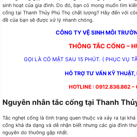
sinh hoạt của gia đình. Do đó, bạn có mong muốn tìm kiế
cống tại Thanh Thủy Phú Thọ chất lượng? Hãy đến với cô
đề của bạn sẽ được xử lý nhanh chóng.
CÔNG TY VỆ SINH MÔI TRƯỜN
THÔNG TẮC CỐNG – H
GỌI LÀ CÓ MẶT SAU 15 PHÚT. ( PHỤC VỤ TẤ
HỖ TRỢ TƯ VẤN KỸ THUẬT, 
HOTLINE : 0912.836.862 –
Nguyên nhân tắc cống tại Thanh Th
Tắc nghẹt cống là tình trạng quen thuộc và xảy ra tại kh
cống khá đa dạng và dễ nhận biết nhưng các gia đình thư
nguyên do thường gặp nhất.