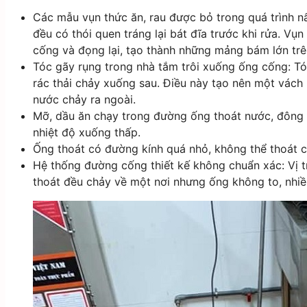
Các mẫu vụn thức ăn, rau được bỏ trong quá trình nấ
đều có thói quen tráng lại bát đĩa trước khi rửa. Vụ
cống và đọng lại, tạo thành những mảng bám lớn tr
Tóc gãy rụng trong nhà tắm trôi xuống ống cống: Tóc
rác thải chảy xuống sau. Điều này tạo nên một vác
nước chảy ra ngoài.
Mỡ, dầu ăn chạy trong đường ống thoát nước, đông đ
nhiệt độ xuống thấp.
Ống thoát có đường kính quá nhỏ, không thể thoát 
Hệ thống đường cống thiết kế không chuẩn xác: Vị tr
thoát đều chảy về một nơi nhưng ống không to, nh