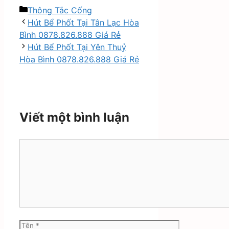
Danh
Thông Tắc Cống
mục
Hút Bể Phốt Tại Tân Lạc Hòa
Bình 0878.826.888 Giá Rẻ
Hút Bể Phốt Tại Yên Thuỷ
Hòa Bình 0878.826.888 Giá Rẻ
Viết một bình luận
Bình
luận
Tên