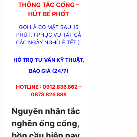
THÔNG TẮC CỐNG –
HÚT BỂ PHỐT
GỌI LÀ CÓ MẶT SAU 15
PHÚT. ( PHỤC VỤ TẤT CẢ
CÁC NGÀY NGHỈ LỄ TẾT ).
HỖ TRỢ TƯ VẤN KỸ THUẬT,
BÁO GIÁ (24/7)
HOTLINE : 0912.836.862 –
0878.826.888
Nguyên nhân tắc
nghẽn ống cống,
bồn cầu hiện nay